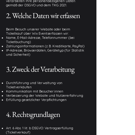
verarbeiten Ihre personenbezogenen Daten
gemäß der DSGVO und dem TKG 2021.
2. Welche Daten wir erfassen
Beim Besuch unserer Website oder beim
Ticketkauf über Wix Eventserfassen wir:
Name, E-Mail-Adresse, Telefonnummer (bei
Ticketbuchung)
Zahlungsinformationen (z. B. Kreditkarte, PayPal)
IP-Adresse, Browserdaten, Gerätetyp (für Statistik
und Sicherheit)
3. Zweck der Verarbeitung
Durchführung und Verwaltung von
Ticketverkäufen
Kommunikation mit Besucher:innen
Verbesserung der Website und Nutzererfahrung
Erfüllung gesetzlicher Verpflichtungen
4. Rechtsgrundlagen
Art. 6 Abs. 1 lit. b DSGVO: Vertragserfüllung
(Ticketverkauf)