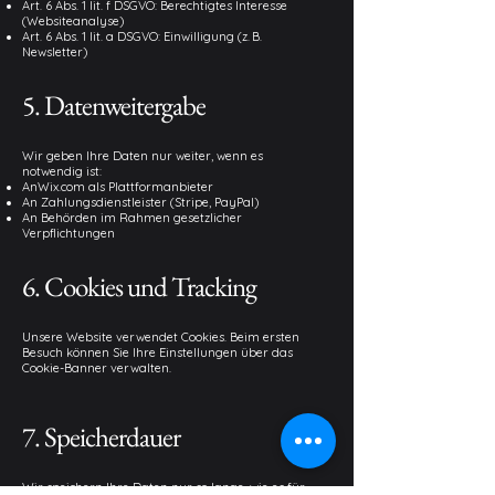
Art. 6 Abs. 1 lit. f DSGVO: Berechtigtes Interesse
(Websiteanalyse)
Art. 6 Abs. 1 lit. a DSGVO: Einwilligung (z. B.
Newsletter)
5. Datenweitergabe
Wir geben Ihre Daten nur weiter, wenn es
notwendig ist:
AnWix.com als Plattformanbieter
An Zahlungsdienstleister (Stripe, PayPal)
An Behörden im Rahmen gesetzlicher
Verpflichtungen
6. Cookies und Tracking
Unsere Website verwendet Cookies. Beim ersten
Besuch können Sie Ihre Einstellungen über das
Cookie-Banner verwalten.
7. Speicherdauer
Wir speichern Ihre Daten nur so lange, wie es für