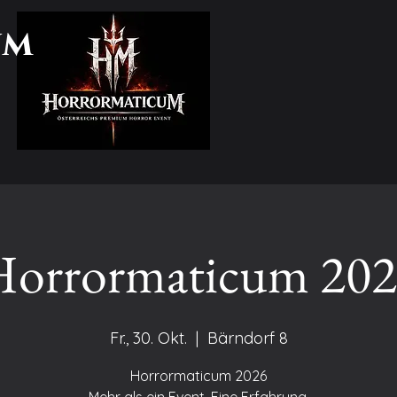
um
orrormaticum 20
Fr., 30. Okt.
  |  
Bärndorf 8
Horrormaticum 2026