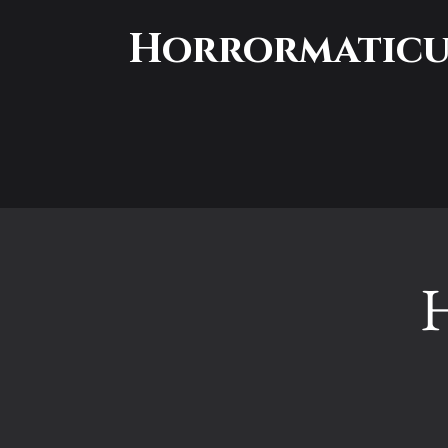
Horrormatic
H