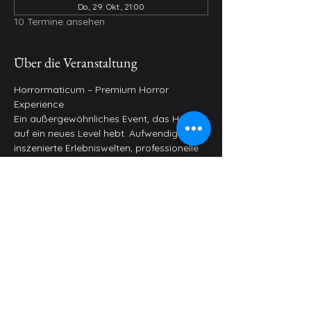
Do., 29. Okt., 21:00
10 Termine ansehen
Über die Veranstaltung
Horrormaticum – Premium Horror 
Experience
Ein außergewöhnliches Event, das Horror 
auf ein neues Level hebt. Aufwendig 
inszenierte Erlebniswelten, professionelle 
Live-Erschrecker und hochwertige Shows 
verschmelzen zu einem intensiven 
Gesamterlebnis.
Genieße die besondere Atmosphäre auf 
dem gesamten Eventgelände – stilvoll, 
düster und einzigartig.
Dein gebuchter Time-Slot gilt für die 
Horrorhäuser, während dir das Gelände 
den ganzen Abend offensteht.