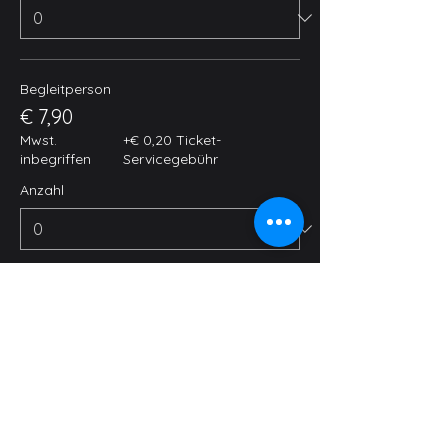
Begleitperson
€ 7,90
Mwst.
+€ 0,20 Ticket-
inbegriffen
Servicegebühr
Anzahl
Tickettyp
Little Hero Pass
Mehr Infos
Preis
Von € 7,90 bis € 36,90