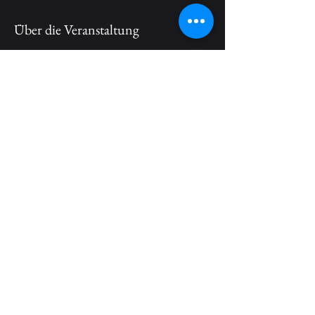
Über die Veranstaltung
🎃 Kids Horrormaticum 2026
Ein liebevoll gestaltetes Halloween-
Erlebnis für kleine Mutige: kindgerechter 
Grusel, spannende Abenteuer und jede 
Menge Spaß in einer sicheren und 
einzigartigen Atmosphäre 👻✨
Diese Veranstaltung teilen